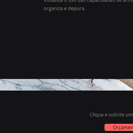
Visualiza o uso das capacidades de ar
organiza e depura.
Clique e solicite 
Orçamen