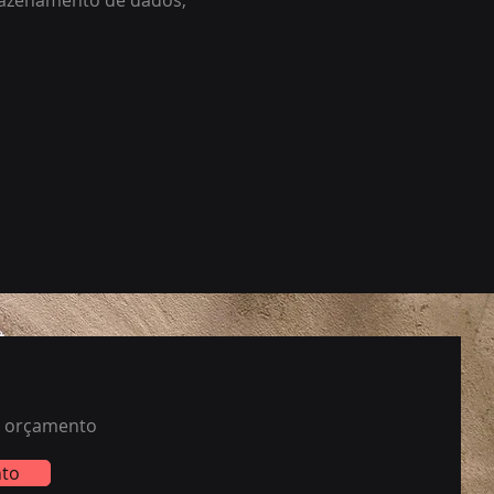
mazenamento de dados,
um orçamento
to