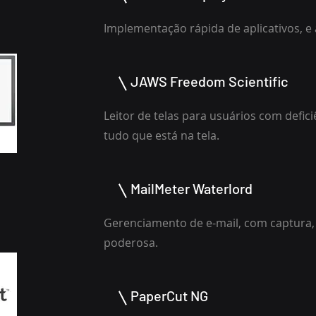
Implementação rápida de aplicativos, e
JAWS Freedom Scientific
Leitor de telas para usuários com deficiê
tudo que está na tela.
MailMeter Waterlord
Gerenciamento de e-mail, com captura
poderosa.
PaperCut NG