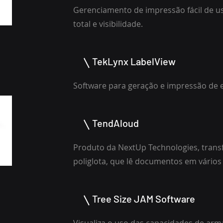
Gerenciamento de impressão fácil de us
total e visibilidade.
TekLynx LabelView
Software para geração e impressão de 
TendAloud
Produto da NextUp Technologies, trans
poliglota, que lê documentos em vários
Tree Size JAM Software