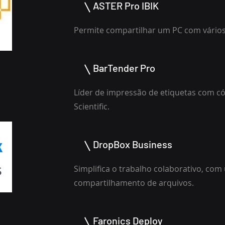
ASTER Pro IBIK
Permite compartilhar um PC com vário
BarTender Pro
Líder de impressão de etiquetas com có
Scientific.
DropBox Business
Simplifica o trabalho colaborativo, com 
compartilhamento de arquivos.
Faronics Deploy